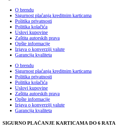
O brendu
Sigurnost plaćanja kreditnim karticama
Politika privatnosti
Politika kolačića
Uslovi kupovine
Zaštita autorskih prava
Opšte informacije
Izjava o konverziji valute
Garancija kvaliteta
O brendu
Sigurnost plaćanja kreditnim karticama
Politika privatnosti
Politika kolačića
Uslovi kupovine
Zaštita autorskih prava
Opšte informacije
Izjava o konverziji valute
Garancija kvaliteta
SIGURNO PLAĆANJE KARTICAMA DO 6 RATA