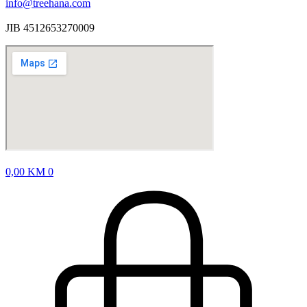
info@treehana.com
JIB 4512653270009
0,00
KM
0