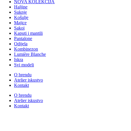
NOVA KOLEKCIJA
Haljine
Suknje
Košulje
Majice
Sakoi
Kaputi i mantili
Pantalone
Odijela
Kombinezon
Lumière Blanche
Iskra
Svi modeli
O brendu
Atelier iskustvo
Kontakt
O brendu
Atelier iskustvo
Kontakt