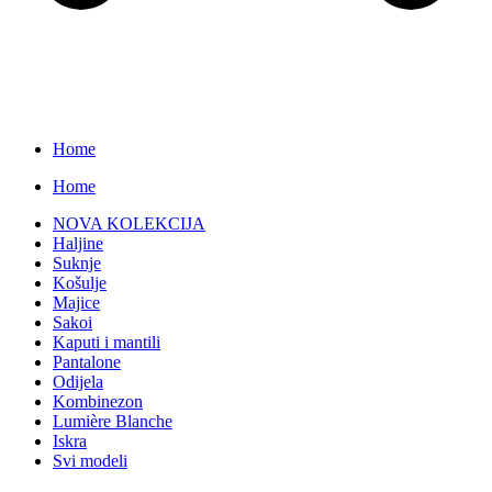
Home
Home
NOVA KOLEKCIJA
Haljine
Suknje
Košulje
Majice
Sakoi
Kaputi i mantili
Pantalone
Odijela
Kombinezon
Lumière Blanche
Iskra
Svi modeli