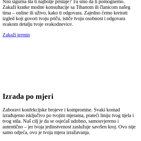
Nisi sigurna šta ti najbolje pristaje? Tu smo da ti pomognemo.
Zakaži kratke modne konsultacije sa Tihanom ili članicom našeg
tima – online ili uživo, kako ti odgovara. Zajedno ćemo kreirati
izgled koji govori tvoju priču, ističe tvoju osobnost i odgovara
svakom detalju tvoje svakodnevice.
Zakaži termin
Izrada po mjeri
Zaboravi konfekcijske brojeve i kompromise. Svaki komad
izrađujemo isključivo po tvojim mjerama, prateći liniju tvog tijela i
tvog stila. Naš cilj je da se osjećaš udobno, samouvjereno i
autentično – jer tvoja jedinstvenost zaslužuje savršen kroj. Ovo nije
samo odjeća, ovo je tvoja mjera izražavanja.