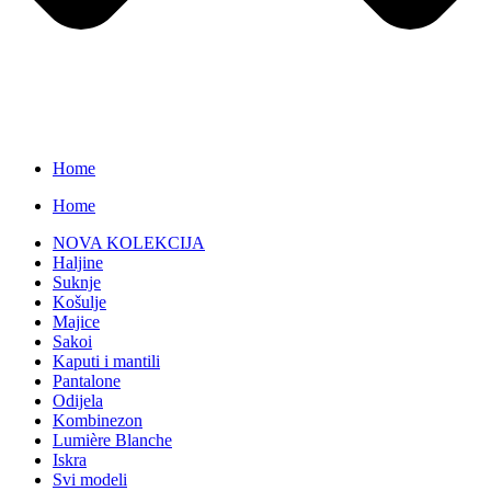
Home
Home
NOVA KOLEKCIJA
Haljine
Suknje
Košulje
Majice
Sakoi
Kaputi i mantili
Pantalone
Odijela
Kombinezon
Lumière Blanche
Iskra
Svi modeli