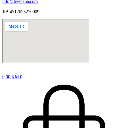
info@treehana.com
JIB 4512653270009
0,00
KM
0