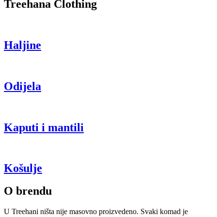
Treehana Clothing
Haljine
Odijela
Kaputi i mantili
Košulje
O brendu
U Treehani ništa nije masovno proizvedeno. Svaki komad je