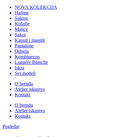
NOVA KOLEKCIJA
Haljine
Suknje
Košulje
Majice
Sakoi
Kaputi i mantili
Pantalone
Odijela
Kombinezon
Lumière Blanche
Iskra
Svi modeli
O brendu
Atelier iskustvo
Kontakt
O brendu
Atelier iskustvo
Kontakt
Pogledaj