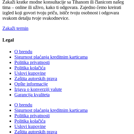
Zakaži kratke modne konsultacije sa Tihanom ili članicom našeg
tima – online ili uživo, kako ti odgovara. Zajedno ćemo kreirati
izgled koji govori tvoju priču, ističe tvoju osobnost i odgovara
svakom detalju tvoje svakodnevice.
Zakaži termin
Legal
O brendu
Sigurnost plaćanja kreditnim karticama
Politika privatnosti
Politika kolačića
Uslovi kupovine
Zaštita autorskih prava
Opšte informacije
Izjava o konverziji valute
Garancija kvaliteta
O brendu
Sigurnost plaćanja kreditnim karticama
Politika privatnosti
Politika kolačića
Uslovi kupovine
Zaštita autorskih prava